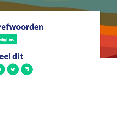
refwoorden
iligheid
eel dit