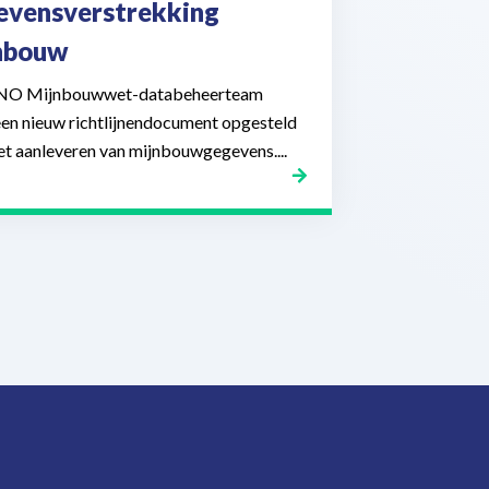
evensverstrekking
nbouw
NO Mijnbouwwet-databeheerteam
een nieuw richtlijnendocument opgesteld
et aanleveren van mijnbouwgegevens....