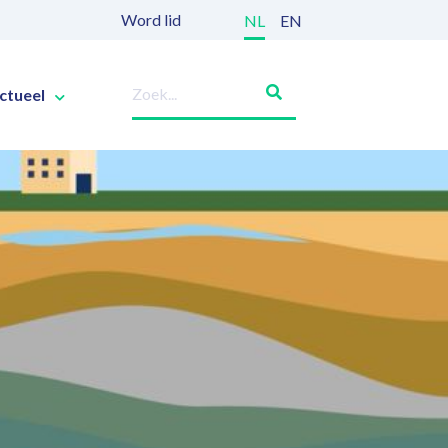
Word lid
NL
EN
ctueel