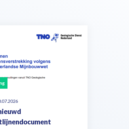
ng
0.07.2026
nieuwd
htlijnendocument