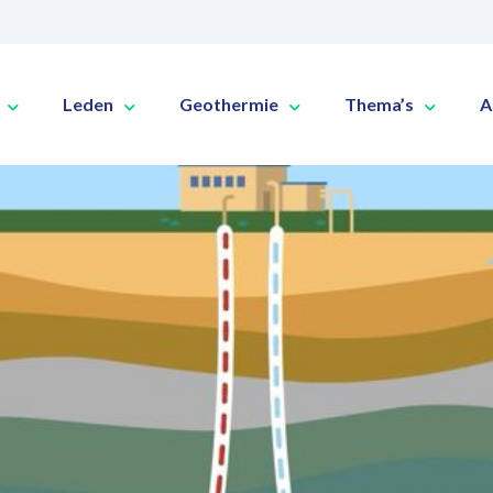
Leden
Geothermie
Thema’s
A