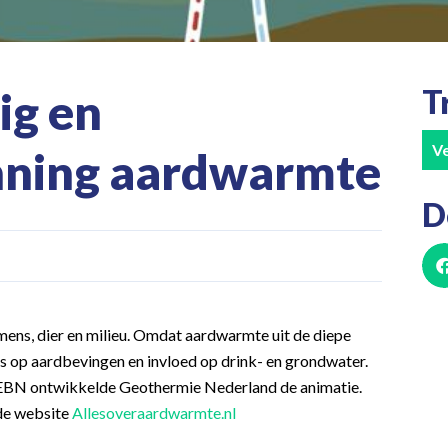
T
ig en
Ve
nning aardwarmte
D
mens, dier en milieu. Omdat aardwarmte uit de diepe
 op aardbevingen en invloed op drink- en grondwater.
 EBN ontwikkelde Geothermie Nederland de animatie.
 de website
Allesoveraardwarmte.nl