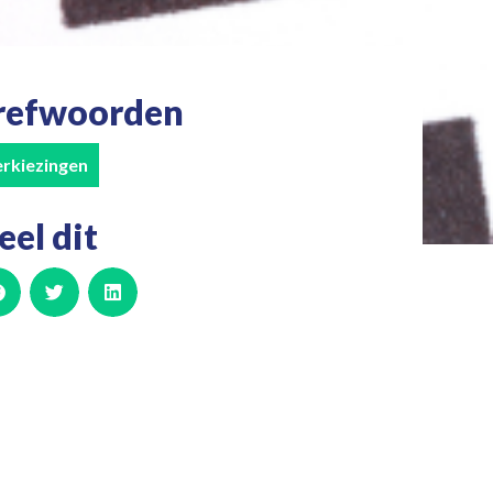
refwoorden
rkiezingen
eel dit