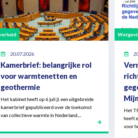
erheid
Wetgevi
20.07.2026
2
Kamerbrief: belangrijke rol
Ver
voor warmtenetten en
ric
geothermie
geg
Mij
Het kabinet heeft op 6 juli jl. een uitgebreide
kamerbrief gepubliceerd over de toekomst
Het T
van collectieve warmte in Nederland....
heeft 
voor h