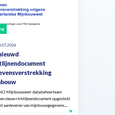
ng
0.07.2026
nieuwd
htlijnendocument
evensverstrekking
nbouw
NO Mijnbouwwet-databeheerteam
een nieuw richtlijnendocument opgesteld
et aanleveren van mijnbouwgegevens....