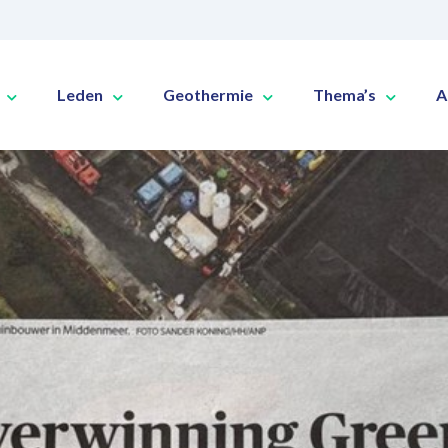
Leden
Geothermie
Thema’s
A