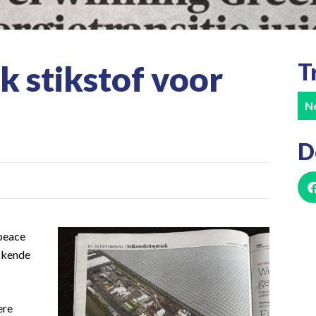
T
k stikstof voor
N
D
peace
ekkende
ere