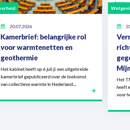
erheid
Wetgevi
20.07.2026
2
Kamerbrief: belangrijke rol
Ver
voor warmtenetten en
ric
geothermie
geg
Mij
Het kabinet heeft op 6 juli jl. een uitgebreide
kamerbrief gepubliceerd over de toekomst
Het T
van collectieve warmte in Nederland....
heeft 
voor h