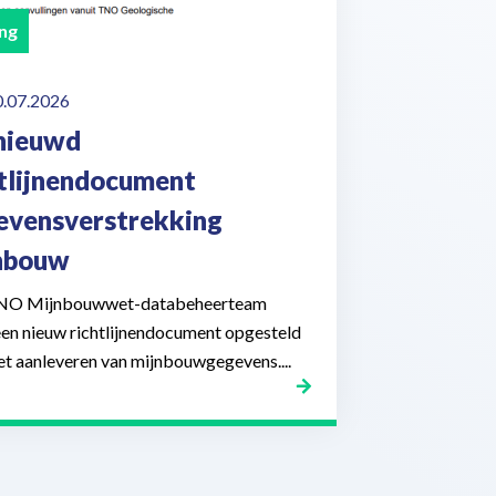
ng
0.07.2026
nieuwd
htlijnendocument
evensverstrekking
nbouw
NO Mijnbouwwet-databeheerteam
een nieuw richtlijnendocument opgesteld
et aanleveren van mijnbouwgegevens....