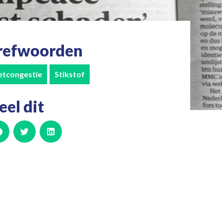
refwoorden
etcongestie
Stikstof
eel dit