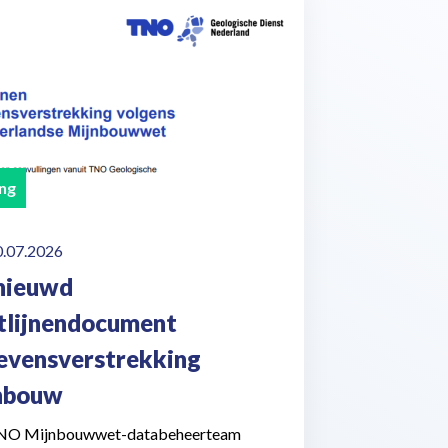
ng
0.07.2026
nieuwd
htlijnendocument
evensverstrekking
nbouw
NO Mijnbouwwet-databeheerteam