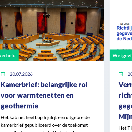
erheid
Wetgevi
20.07.2026
2
Kamerbrief: belangrijke rol
Ver
voor warmtenetten en
ric
geothermie
geg
Mij
Het kabinet heeft op 6 juli jl. een uitgebreide
kamerbrief gepubliceerd over de toekomst
Het T