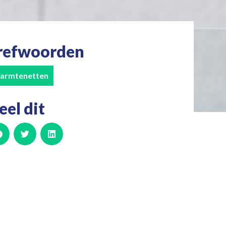
refwoorden
armtenetten
eel dit