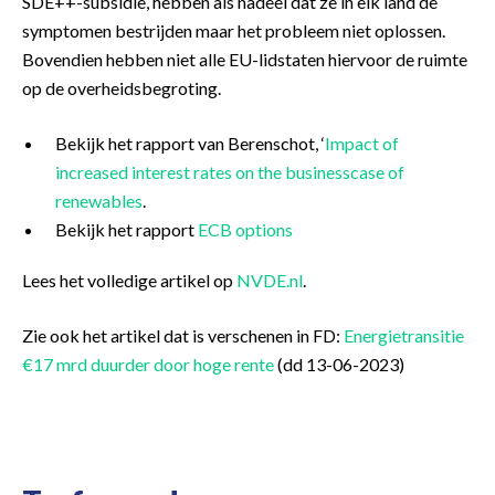
SDE++-subsidie, hebben als nadeel dat ze in elk land de
symptomen bestrijden maar het probleem niet oplossen.
Bovendien hebben niet alle EU-lidstaten hiervoor de ruimte
op de overheidsbegroting.
Bekijk het rapport van Berenschot, ‘
Impact of
increased interest rates on the businesscase of
renewables
.
Bekijk het rapport
ECB options
Lees het volledige artikel op
NVDE.nl
.
Zie ook het artikel dat is verschenen in FD:
Energietransitie
€17 mrd duurder door hoge rente
(dd 13-06-2023)