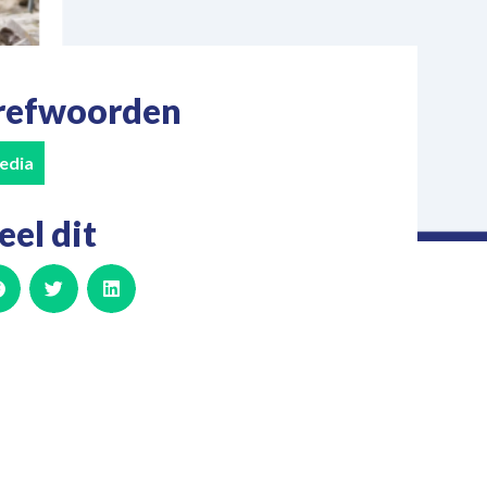
refwoorden
edia
eel dit