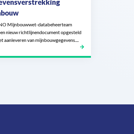
evensverstrekking
nbouw
NO Mijnbouwwet-databeheerteam
een nieuw richtlijnendocument opgesteld
et aanleveren van mijnbouwgegevens....