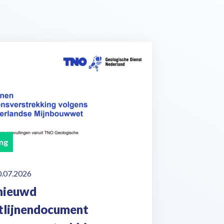
ng
0.07.2026
nieuwd
htlijnendocument