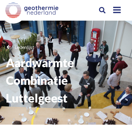
Ledenlijst
Aardwarmte
Combinatie
Luttelgeest