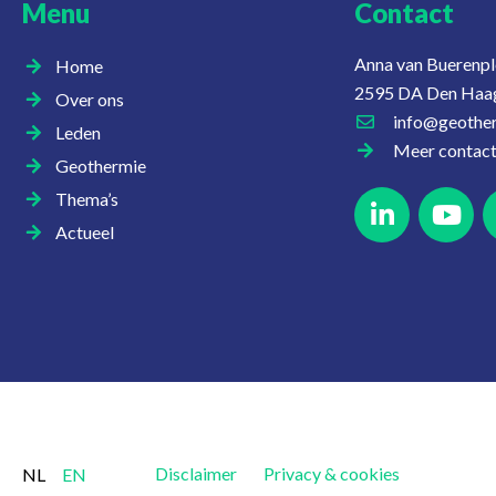
Menu
Contact
Anna van Buerenpl
Home
2595 DA Den Haa
Over ons
info@geother
Leden
Meer contac
Geothermie
Thema’s
Actueel
Disclaimer
Privacy & cookies
NL
EN