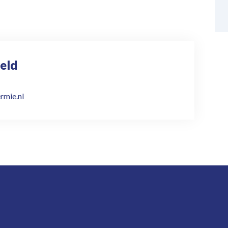
eld
rmie.nl