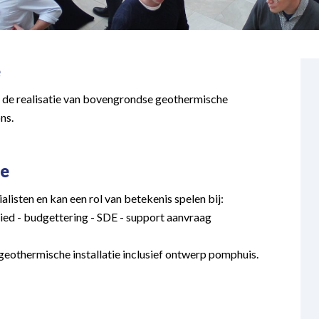
e
n de realisatie van bovengrondse geothermische
ns.
ie
isten en kan een rol van betekenis spelen bij:
ed - budgettering - SDE - support aanvraag
eothermische installatie inclusief ontwerp pomphuis.