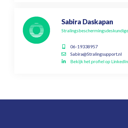
Sabira Daskapan
Stralingsbeschermingsdeskundig
06-19338957
Sabira@Stralingsupport.nl
Bekijk het profiel op LinkedIn