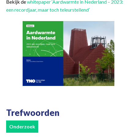
Bekijk de
whitepaper ‘Aardwarmte in Nederland – 2023:
een recordjaar, maar toch teleurstellend’
Trefwoorden
Onderzoek