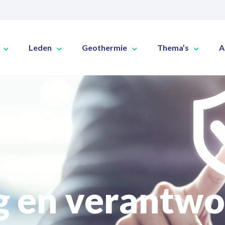
Leden
Geothermie
Thema’s
A
g en verantw