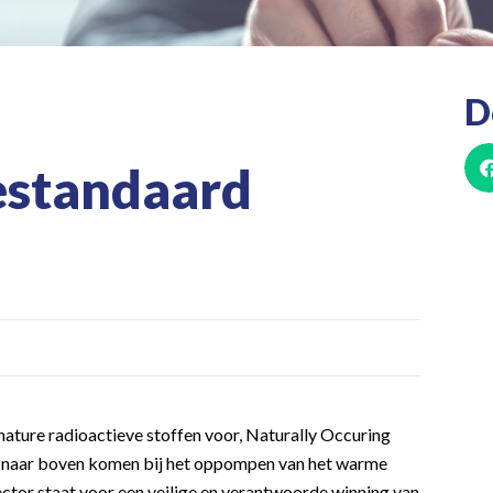
D
estandaard
nature radioactieve stoffen voor, Naturally Occuring
 naar boven komen bij het oppompen van het warme
ector staat voor een veilige en verantwoorde winning van